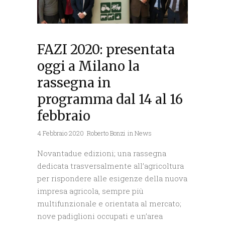
FAZI 2020: presentata
oggi a Milano la
rassegna in
programma dal 14 al 16
febbraio
4 Febbraio 2020
Roberto Bonzi
in
News
Novantadue edizioni; una rassegna
dedicata trasversalmente all’agricoltura
per rispondere alle esigenze della nuova
impresa agricola, sempre più
multifunzionale e orientata al mercato;
nove padiglioni occupati e un’area