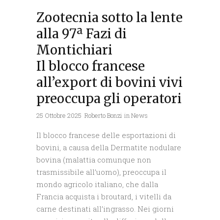
Zootecnia sotto la lente
alla 97ª Fazi di
Montichiari
Il blocco francese
all’export di bovini vivi
preoccupa gli operatori
25 Ottobre 2025
Roberto Bonzi
in
News
Il blocco francese delle esportazioni di
bovini, a causa della Dermatite nodulare
bovina (malattia comunque non
trasmissibile all’uomo), preoccupa il
mondo agricolo italiano, che dalla
Francia acquista i broutard, i vitelli da
carne destinati all’ingrasso. Nei giorni