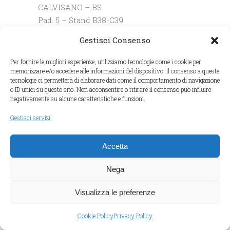
CALVISANO – BS
Pad. 5 – Stand B38-C39
Gestisci Consenso
GS SERVICE SRL
MONTICHIARI – BS
Per fornire le migliori esperienze, utilizziamo tecnologie come i cookie per
memorizzare e/o accedere alle informazioni del dispositivo. Il consenso a queste
tecnologie ci permetterà di elaborare dati come il comportamento di navigazione
HELIX SRL
o ID unici su questo sito. Non acconsentire o ritirare il consenso può influire
MILANO
negativamente su alcune caratteristiche e funzioni.
Pad. 7 bis – Stand A08
Gestisci servizi
I.M.WATER SRLS
CREDARO – BG
Accetta
Pad. 2
Nega
IABER SRL
Visualizza le preferenze
SAVIGLIANO – CN
Pad. 5 – Stand D25
Cookie Policy
Privacy Policy