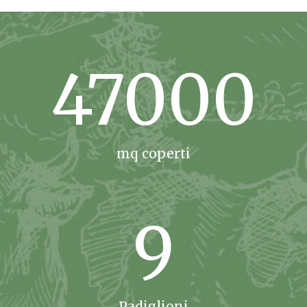
47000
mq coperti
9
Padiglioni