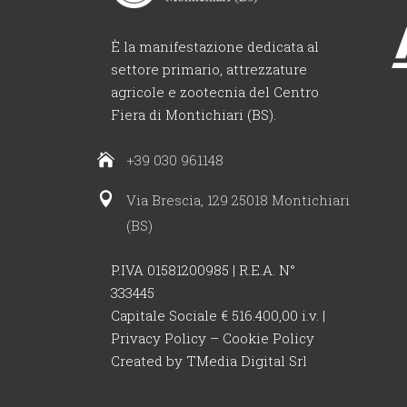
È la manifestazione dedicata al
settore primario, attrezzature
agricole e zootecnia del Centro
Fiera di Montichiari (BS).
+39 030 961148
Via Brescia, 129 25018 Montichiari
(BS)
P.IVA 01581200985 | R.E.A. N°
333445
Capitale Sociale € 516.400,00 i.v. |
Privacy Policy
–
Cookie Policy
Created by
TMedia Digital Srl