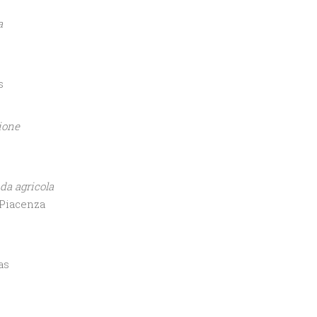
a
s
zione
nda agricola
 Piacenza
as