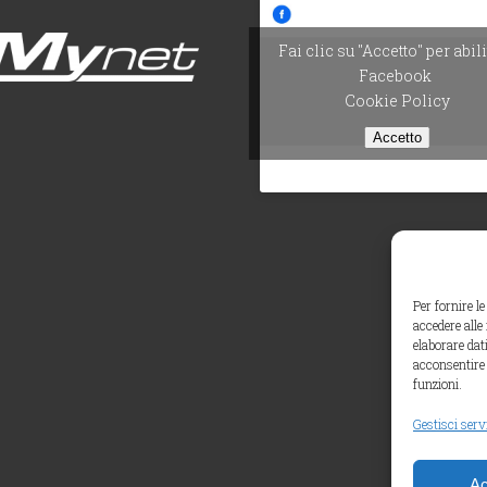
Fai clic su "Accetto" per abil
Facebook
Cookie Policy
Accetto
Per fornire l
accedere alle
elaborare dat
acconsentire 
funzioni.
Gestisci serv
Ac