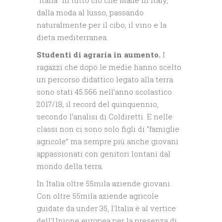
“Italia” in tutto ciò che Made in Italy,
dalla moda al lusso, passando
naturalmente per il cibo, il vino e la
dieta mediterranea.
Studenti di agraria in aumento.
I
ragazzi che dopo le medie hanno scelto
un percorso didattico legato alla terra
sono stati 45.566 nell’anno scolastico
2017/18, il record del quinquennio,
secondo l’analisi di Coldiretti. E nelle
classi non ci sono solo figli di “famiglie
agricole” ma sempre più anche giovani
appassionati con genitori lontani dal
mondo della terra.
In Italia oltre 55mila aziende giovani.
Con oltre 55mila aziende agricole
guidate da under 35, l’Italia è al vertice
dell’Unione europea per la presenza di