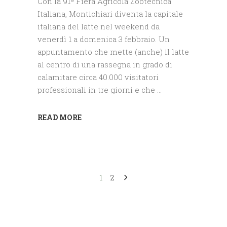
Con la 91ª Fiera Agricola Zootecnica
Italiana, Montichiari diventa la capitale
italiana del latte nel weekend da
venerdì 1 a domenica 3 febbraio. Un
appuntamento che mette (anche) il latte
al centro di una rassegna in grado di
calamitare circa 40.000 visitatori
professionali in tre giorni e che
READ MORE
1
2