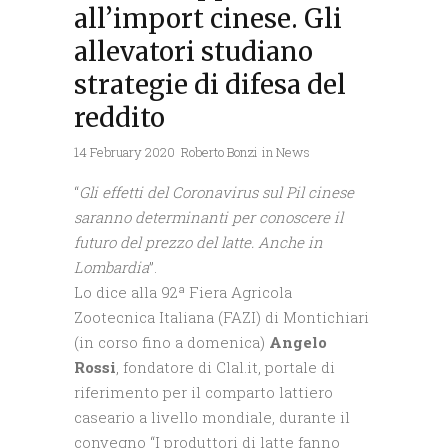
all’import cinese. Gli
allevatori studiano
strategie di difesa del
reddito
14 February 2020
Roberto Bonzi
in
News
“
Gli effetti del Coronavirus sul Pil cinese
saranno determinanti per conoscere il
futuro del prezzo del latte. Anche in
Lombardia
”.
Lo dice alla 92ª Fiera Agricola
Zootecnica Italiana (FAZI) di Montichiari
(in corso fino a domenica)
Angelo
Rossi
, fondatore di Clal.it, portale di
riferimento per il comparto lattiero
caseario a livello mondiale, durante il
convegno “I produttori di latte fanno