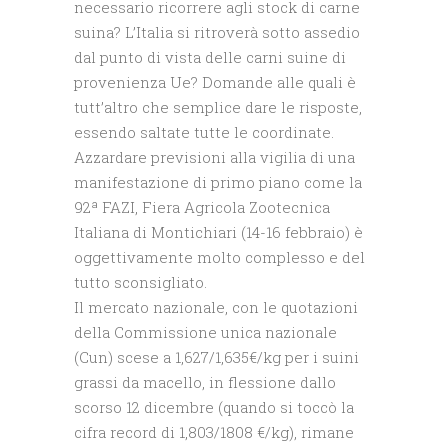
necessario ricorrere agli stock di carne
suina? L’Italia si ritroverà sotto assedio
dal punto di vista delle carni suine di
provenienza Ue? Domande alle quali è
tutt’altro che semplice dare le risposte,
essendo saltate tutte le coordinate.
Azzardare previsioni alla vigilia di una
manifestazione di primo piano come la
92ª FAZI, Fiera Agricola Zootecnica
Italiana di Montichiari (14-16 febbraio) è
oggettivamente molto complesso e del
tutto sconsigliato.
Il mercato nazionale, con le quotazioni
della Commissione unica nazionale
(Cun) scese a 1,627/1,635€/kg per i suini
grassi da macello, in flessione dallo
scorso 12 dicembre (quando si toccò la
cifra record di 1,803/1808 €/kg), rimane