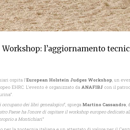
 Workshop: l’aggiornamento tecnico
ari ospita l’
European Holstein Judges Workshop
, un eve
uropeo EHRC. L’evento è organizzato da
ANAFIBJ
con il patroc
urina”.
i occupano dei libri genealogico
“, spiega
Martino Cassandro
, 
tro Paese ha l’onore di ospitare il workshop europeo dedicato al
proprio a Montichiari
.”
 per la zootecnia italiana e un attestato di valore per il Cent