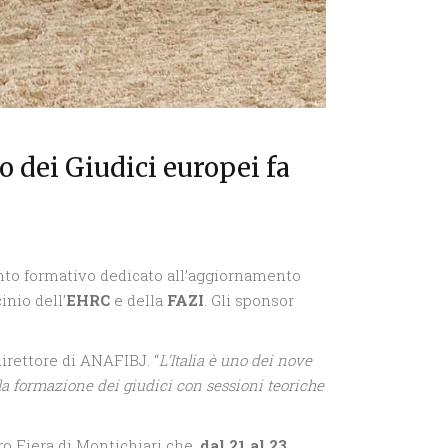
 dei Giudici europei fa
nto formativo dedicato all’aggiornamento
inio dell’
EHRC
e della
FAZI
. Gli sponsor
direttore di ANAFIBJ. “
L’Italia è uno dei nove
la formazione dei giudici con sessioni teoriche
ro Fiera di Montichiari che,
dal 21 al 23