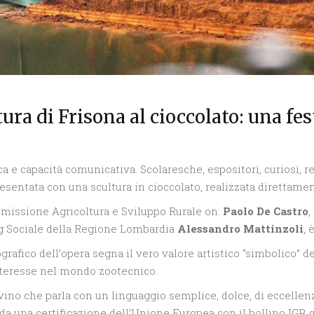
ra di Frisona al cioccolato: una fest
 e capacità comunicativa. Scolaresche, espositori, curiosi, re
esentata con una scultura in cioccolato, realizzata direttamente
missione Agricoltura e Sviluppo Rurale on.
Paolo De Castro
,
ng Sociale della Regione Lombardia
Alessandro Mattinzoli
, 
grafico dell’opera segna il vero valore artistico “simbolico” 
interesse nel mondo zootecnico.
vino che parla con un linguaggio semplice, dolce, di eccellenz
da una certificazione dell’Unione Europea con il bollino IGP, q