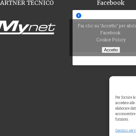
PARTNER TECNICO
Facebook
Fai clic su "Accetto" per abil
Facebook
Cookie Policy
Accetto
Per fornire l
accedere alle
elaborare dat
acconsentire 
funzioni.
Gestisci serv