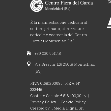
È la manifestazione dedicata al
settore primario, attrezzature
agricole e zootecnia del Centro
Fiera di Montichiari (BS).
+39 030 961148
Via Brescia, 129 25018 Montichiari
(BS)
P.IVA 01581200985 | R.E.A. N°
333445
Capitale Sociale € 516.400,00 i.v. |
Privacy Policy
–
Cookie Policy
Created by
TMedia Digital Srl